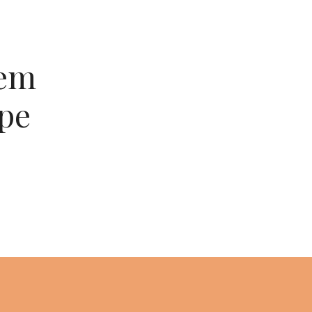
 em
pe