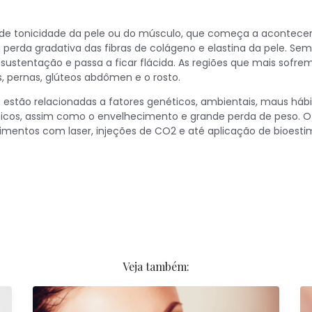
 e de tonicidade da pele ou do músculo, que começa a acontecer,
 perda gradativa das fibras de colágeno e elastina da pele. Sem
 a sustentação e passa a ficar flácida. As regiões que mais sof
s, pernas, glúteos abdômen e o rosto.
z estão relacionadas a fatores genéticos, ambientais, maus háb
físicos, assim como o envelhecimento e grande perda de peso. 
edimentos com laser, injeções de CO2 e até aplicação de bioest
Veja também: