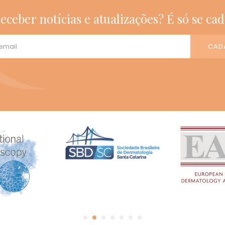
eceber notícias e atualizações? É só se cad
CAD
1
2
3
4
5
6
7