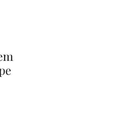
 em
pe