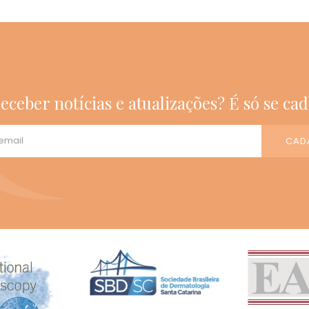
eceber notícias e atualizações? É só se cad
CAD