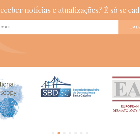
eceber notícias e atualizações? É só se cad
CAD
1
2
3
4
5
6
7