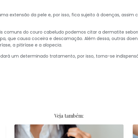
ma extensão da pele e, por isso, fica sujeito à doenças, assim
is comuns do couro cabeludo podemos citar a dermatite seborr
a, que causa coceira e descamação. Além dessa, outras doe
oríase, a pitiríase e a alopecia.
rá um determinado tratamento, por isso, torna-se indispensá
Veja também: