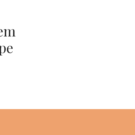
 em
pe